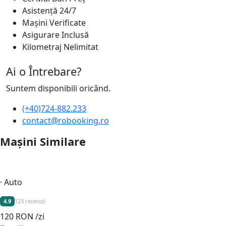
Asistență 24/7
Mașini Verificate
Asigurare Inclusă
Kilometraj Nelimitat
Ai o Întrebare?
Suntem disponibili oricând.
(+40)724-882.233
contact@robooking.ro
Mașini Similare
· Auto
4.9
123 recenzii
120 RON
/zi