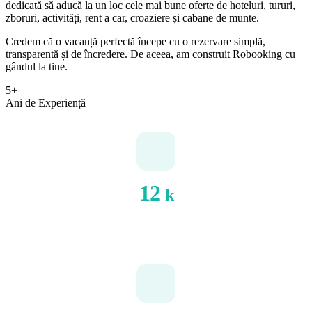
dedicată să aducă la un loc cele mai bune oferte de hoteluri, tururi,
zboruri, activități, rent a car, croaziere și cabane de munte.
Credem că o vacanță perfectă începe cu o rezervare simplă,
transparentă și de încredere. De aceea, am construit Robooking cu
gândul la tine.
5+
Ani de Experiență
12
k
REZERVĂRI FINALIZATE