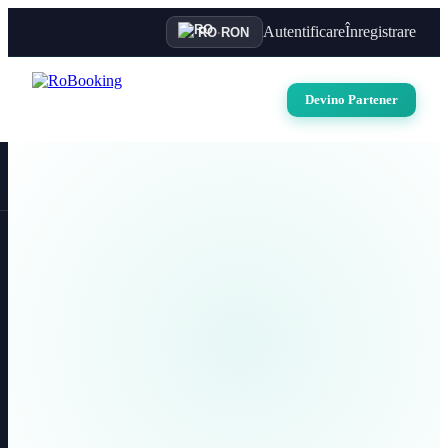
Autentificare
Înregistrare
RO
·
RON
Devino Partener