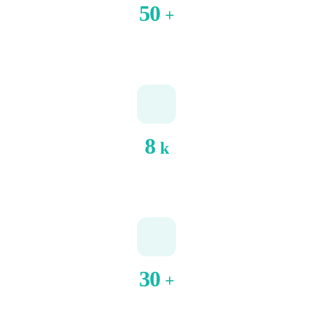
50
+
DESTINAȚII
8
k
CLIENȚI FERICIȚI
30
+
PARTENERI