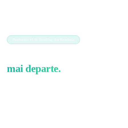
Platforma #1 de Booking din România
Povestea merge
mai departe.
De la o idee simplă — rezervări mai ușoare pentru românii
care iubesc să călătorească — am construit cea mai completă
platformă de travel din România.