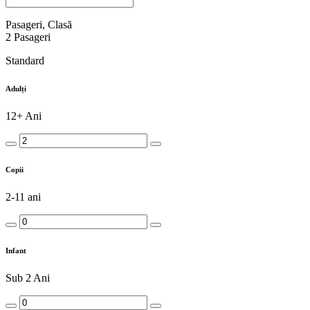
Pasageri, Clasă
2
Pasageri
Standard
Adulți
12+ Ani
Copii
2-11 ani
Infant
Sub 2 Ani