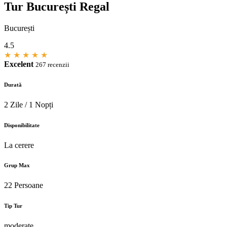
Tur București Regal
București
4.5
★
★
★
★
★
Excelent
267 recenzii
Durată
2 Zile / 1 Nopți
Disponibilitate
La cerere
Grup Max
22 Persoane
Tip Tur
moderate