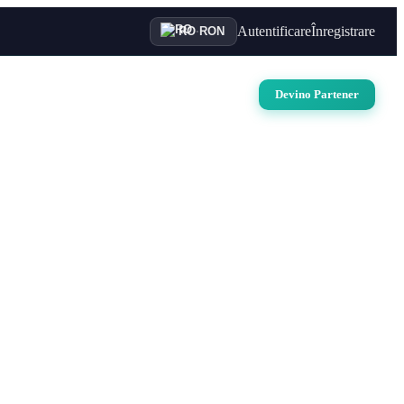
Autentificare
Înregistrare
RO
·
RON
uri
Auto
Croaziere
Contact
Devino Partener