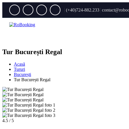
(+40)724-882.233
contact@roboo
Tur București Regal
Acasă
Tururi
București
Tur București Regal
4.5 / 5