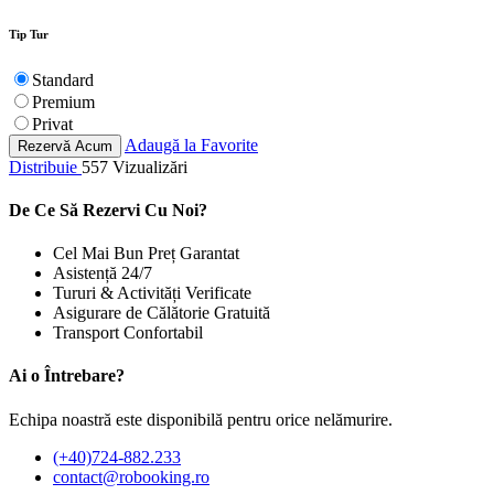
Tip Tur
Standard
Premium
Privat
Adaugă la Favorite
Rezervă Acum
Distribuie
557 Vizualizări
De Ce Să Rezervi Cu Noi?
Cel Mai Bun Preț Garantat
Asistență 24/7
Tururi & Activități Verificate
Asigurare de Călătorie Gratuită
Transport Confortabil
Ai o Întrebare?
Echipa noastră este disponibilă pentru orice nelămurire.
(+40)724-882.233
contact@robooking.ro