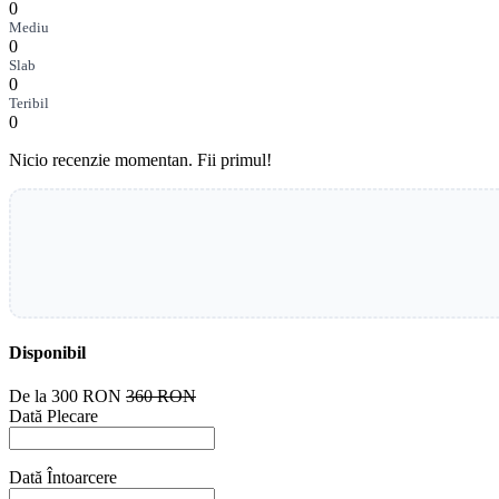
0
Mediu
0
Slab
0
Teribil
0
Nicio recenzie momentan. Fii primul!
Disponibil
De la
300 RON
360 RON
Dată Plecare
Dată Întoarcere