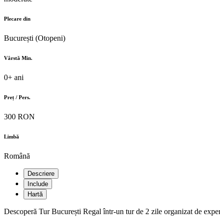
Plecare din
București (Otopeni)
Vârstă Min.
0+ ani
Preț / Pers.
300 RON
Limbă
Română
Descriere
Include
Hartă
Descoperă Tur București Regal într-un tur de 2 zile organizat de experț