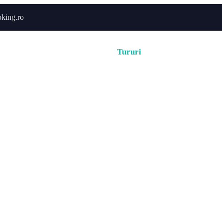
king.ro
Acasă
Hoteluri
Cabane
Tururi
Activități
Zbor