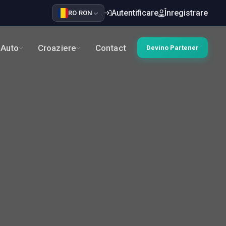
Autentificare
Înregistrare
RO
·
RON
Auto
Croaziere
Contact
Devino Partener