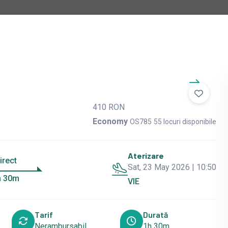
410 RON
Economy
OS785
55 locuri disponibile
Aterizare
irect
Sat, 23 May 2026 | 10:50
h 30m
VIE
Tarif
Durată
Nerambursabil
1h 30m