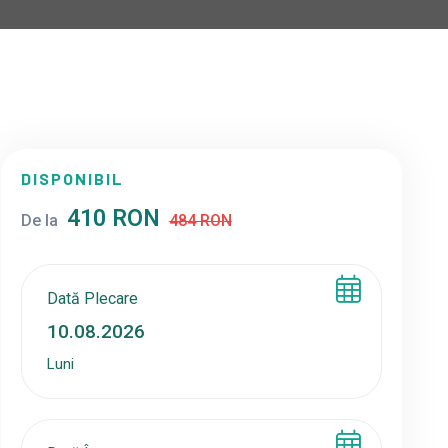
DISPONIBIL
410 RON
De la
484 RON
Dată Plecare
Luni