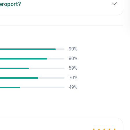
aeroport?
90%
80%
59%
70%
49%