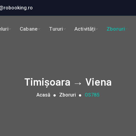
@robooking.ro
luri
Cabane
Tururi
Activități
Zboruri
Timișoara → Viena
Acasă
Zboruri
OS785