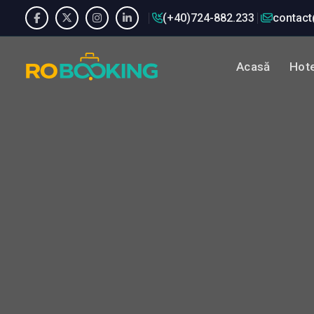
(+40)724-882.233
contact
Acasă
Hote