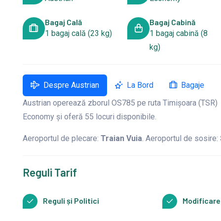
Bagaj Cală
Bagaj Cabină
1 bagaj cală (23 kg)
1 bagaj cabină (8
kg)
Despre Austrian
La Bord
Bagaje
Austrian operează zborul OS785 pe ruta Timișoara (TSR) →
Economy și oferă 55 locuri disponibile.
Aeroportul de plecare:
Traian Vuia
. Aeroportul de sosire:
Reguli Tarif
Reguli și Politici
Modificare