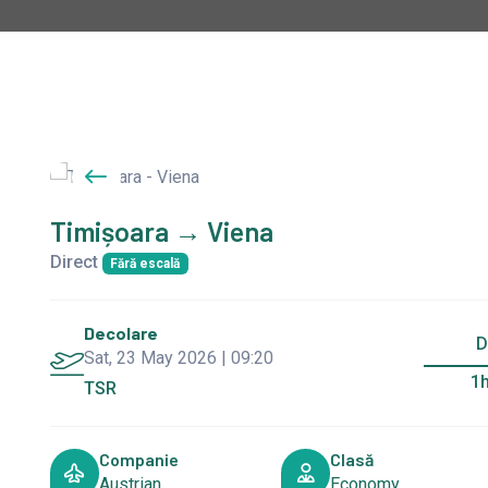
Timișoara → Viena
Direct
Fără escală
Decolare
D
Sat, 23 May 2026 | 09:20
1
TSR
Companie
Clasă
Austrian
Economy