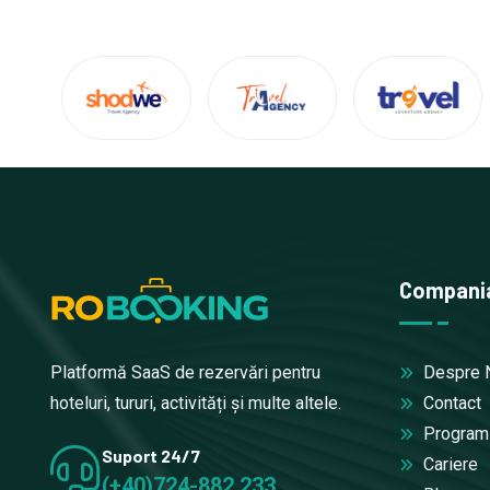
Compani
Despre 
Platformă SaaS de rezervări pentru
Contact
hoteluri, tururi, activități și multe altele.
Program A
Suport 24/7
Cariere
(+40)724-882.233