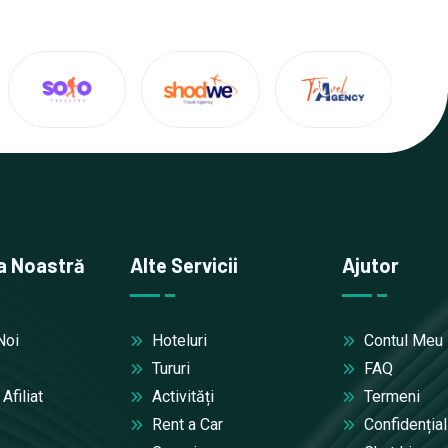
a Noastră
Alte Servicii
Ajutor
Noi
Hoteluri
Contul Meu
Tururi
FAQ
filiat
Activități
Termeni
Rent a Car
Confidențial