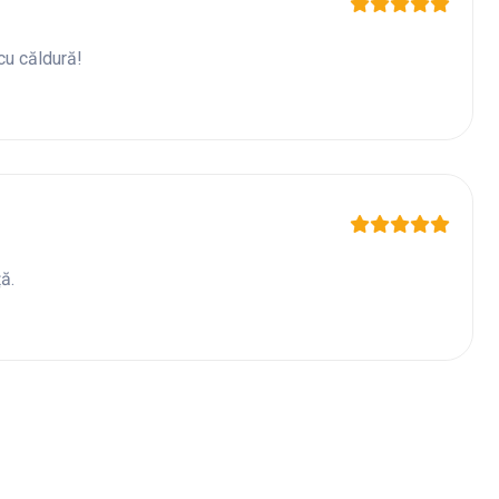
cu căldură!
ă.