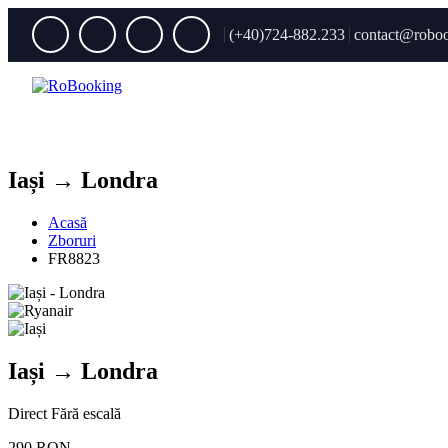
(+40)724-882.233
contact@roboo
Iași → Londra
Acasă
Zboruri
FR8823
Iași → Londra
Direct
Fără escală
290 RON