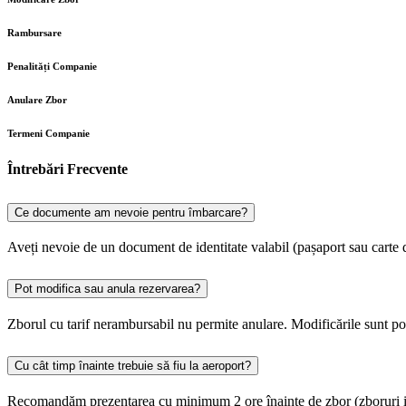
Rambursare
Penalități Companie
Anulare Zbor
Termeni Companie
Întrebări Frecvente
Ce documente am nevoie pentru îmbarcare?
Aveți nevoie de un document de identitate valabil (pașaport sau carte de
Pot modifica sau anula rezervarea?
Zborul cu tarif nerambursabil nu permite anulare. Modificările sunt po
Cu cât timp înainte trebuie să fiu la aeroport?
Recomandăm prezentarea cu minimum 2 ore înainte de zbor (zboruri inter