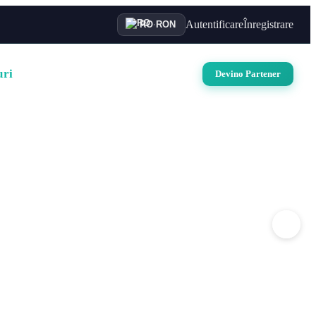
Autentificare
Înregistrare
RO
·
RON
uri
Auto
Croaziere
Contact
Devino Partener