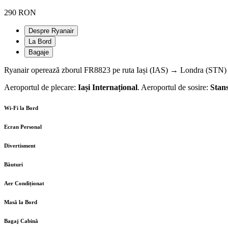
290 RON
Despre Ryanair
La Bord
Bagaje
Ryanair operează zborul FR8823 pe ruta Iași (IAS) → Londra (STN) cu
Aeroportul de plecare:
Iași Internațional
. Aeroportul de sosire:
Stan
Wi-Fi la Bord
Ecran Personal
Divertisment
Băuturi
Aer Condiționat
Masă la Bord
Bagaj Cabină