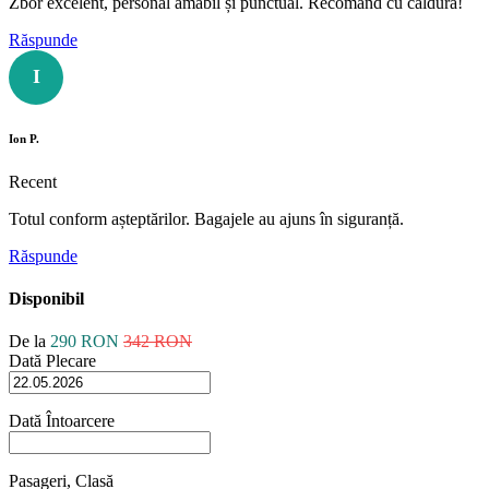
Zbor excelent, personal amabil și punctual. Recomand cu căldură!
Răspunde
I
Ion P.
Recent
Totul conform așteptărilor. Bagajele au ajuns în siguranță.
Răspunde
Disponibil
De la
290 RON
342 RON
Dată Plecare
Dată Întoarcere
Pasageri, Clasă