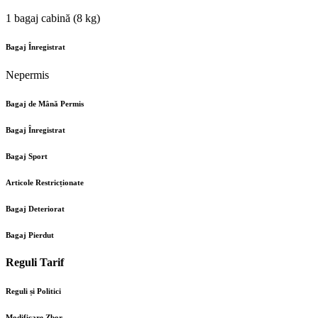
1 bagaj cabină (8 kg)
Bagaj Înregistrat
Nepermis
Bagaj de Mână Permis
Bagaj Înregistrat
Bagaj Sport
Articole Restricționate
Bagaj Deteriorat
Bagaj Pierdut
Reguli Tarif
Reguli și Politici
Modificare Zbor