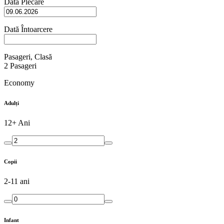
Dată Plecare
Dată Întoarcere
Pasageri, Clasă
2
Pasageri
Economy
Adulți
12+ Ani
Copii
2-11 ani
Infant