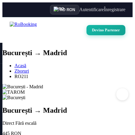
Autentificare
Înregistrare
RO
·
RON
Devino Partener
București → Madrid
Acasă
Zboruri
RO211
București → Madrid
Direct
Fără escală
445 RON