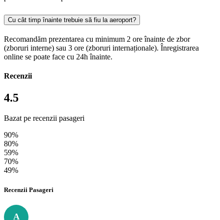
Cu cât timp înainte trebuie să fiu la aeroport?
Recomandăm prezentarea cu minimum 2 ore înainte de zbor
(zboruri interne) sau 3 ore (zboruri internaționale). Înregistrarea
online se poate face cu 24h înainte.
Recenzii
4.5
Bazat pe recenzii pasageri
90%
80%
59%
70%
49%
Recenzii Pasageri
A