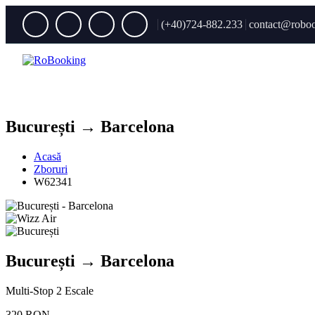
(+40)724-882.233
contact@roboo
București → Barcelona
Acasă
Zboruri
W62341
București → Barcelona
Multi-Stop
2 Escale
320 RON