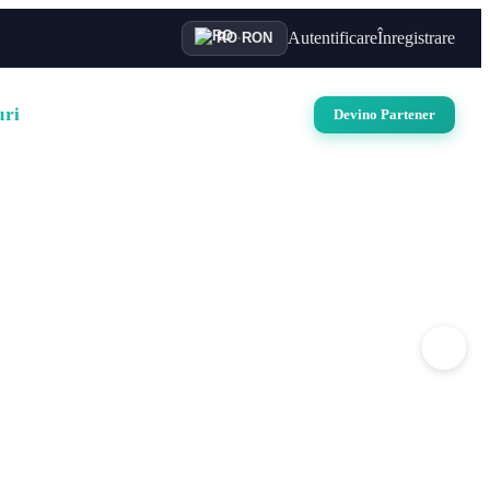
Autentificare
Înregistrare
RO
·
RON
uri
Auto
Croaziere
Contact
Devino Partener