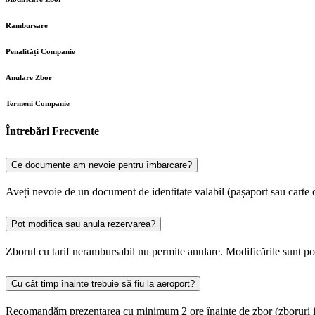
Rambursare
Penalități Companie
Anulare Zbor
Termeni Companie
Întrebări Frecvente
Ce documente am nevoie pentru îmbarcare?
Aveți nevoie de un document de identitate valabil (pașaport sau carte de
Pot modifica sau anula rezervarea?
Zborul cu tarif nerambursabil nu permite anulare. Modificările sunt po
Cu cât timp înainte trebuie să fiu la aeroport?
Recomandăm prezentarea cu minimum 2 ore înainte de zbor (zboruri inter