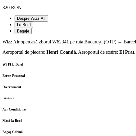
320 RON
Despre Wizz Air
La Bord
Bagaje
Wizz Air operează zborul W62341 pe ruta București (OTP) → Barcelon
Aeroportul de plecare:
Henri Coandă
. Aeroportul de sosire:
El Prat
.
Wi-Fi la Bord
Ecran Personal
Divertisment
Băuturi
Aer Condiționat
Masă la Bord
Bagaj Cabină