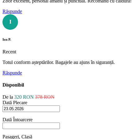
Zbor excelent, personal amabil și punctual. Recomand cu căldură!
Răspunde
I
Ion P.
Recent
Totul conform așteptărilor. Bagajele au ajuns în siguranță.
Răspunde
Disponibil
De la
320 RON
378 RON
Dată Plecare
Dată Întoarcere
Pasageri, Clasă