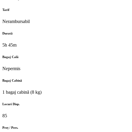
Tarif
Nerambursabil
Durată
5h 45m
Bagaj Cală
Nepermis
Bagaj Cabină
1 bagaj cabină (8 kg)
Locuri Disp.
85
Preț / Pers.