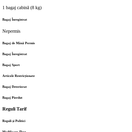
1 bagaj cabină (8 kg)
Bagaj Înregistrat
Nepermis
Bagaj de Mână Permis
Bagaj Înregistrat
Bagaj Sport
Articole Restricționate
Bagaj Deteriorat
Bagaj Pierdut
Reguli Tarif
Reguli și Politici
Modificare Zbor