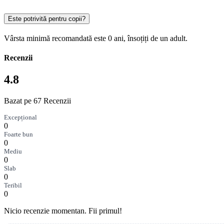
Este potrivită pentru copii?
Vârsta minimă recomandată este 0 ani, însoțiți de un adult.
Recenzii
4.8
Bazat pe 67 Recenzii
Excepțional
0
Foarte bun
0
Mediu
0
Slab
0
Teribil
0
Nicio recenzie momentan. Fii primul!