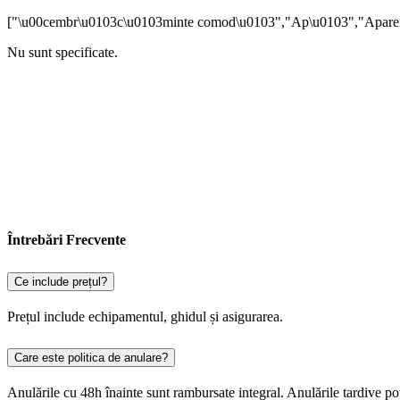
["\u00cembr\u0103c\u0103minte comod\u0103","Ap\u0103","Apareil
Nu sunt specificate.
Întrebări Frecvente
Ce include prețul?
Prețul include echipamentul, ghidul și asigurarea.
Care este politica de anulare?
Anulările cu 48h înainte sunt rambursate integral. Anulările tardive po