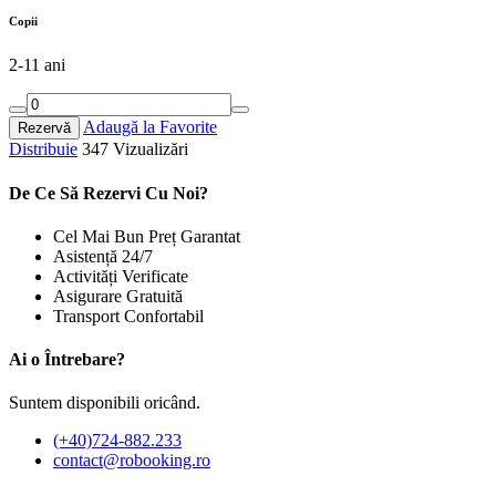
Copii
2-11 ani
Adaugă la Favorite
Rezervă
Distribuie
347 Vizualizări
De Ce Să Rezervi Cu Noi?
Cel Mai Bun Preț Garantat
Asistență 24/7
Activități Verificate
Asigurare Gratuită
Transport Confortabil
Ai o Întrebare?
Suntem disponibili oricând.
(+40)724-882.233
contact@robooking.ro