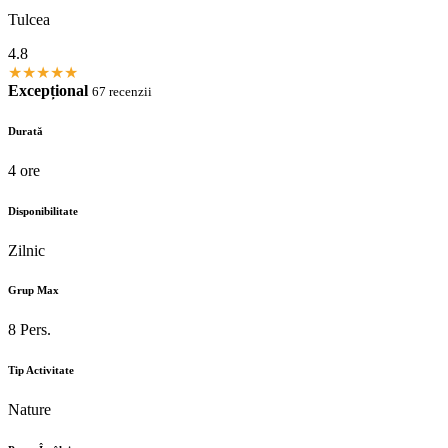
Tulcea
4.8
★
★
★
★
★
Excepțional
67 recenzii
Durată
4 ore
Disponibilitate
Zilnic
Grup Max
8 Pers.
Tip Activitate
Nature