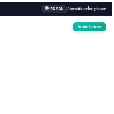
Autentificare
Înregistrare
RO
·
RON
uri
Auto
Croaziere
Contact
Devino Partener