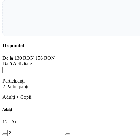
Disponibil
De la
130 RON
156 RON
Dată Activitate
Participanți
2
Participanți
Adulți + Copii
Adulți
12+ Ani