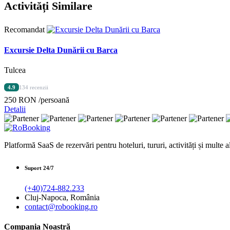
Activități Similare
Recomandat
Excursie Delta Dunării cu Barca
Tulcea
4.9
134 recenzii
250 RON
/persoană
Detalii
Platformă SaaS de rezervări pentru hoteluri, tururi, activități și multe al
Suport 24/7
(+40)724-882.233
Cluj-Napoca, România
contact@robooking.ro
Compania Noastră