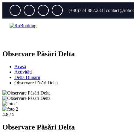
(+40)724-882.233
contact@roboo
Observare Păsări Delta
Acasă
Activități
Delta Dunării
Observare Păsări Delta
4.8 / 5
Observare Păsări Delta