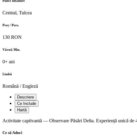
Punct Întâlnire
Central, Tulcea
Preț / Pers.
130 RON
Vârstă Min.
0+ ani
Limbă
Română / Engleză
Descriere
Ce Include
Hartă
Activitate captivantă — Observare Păsări Delta. Experiență unică de 4
Ce să Aduci