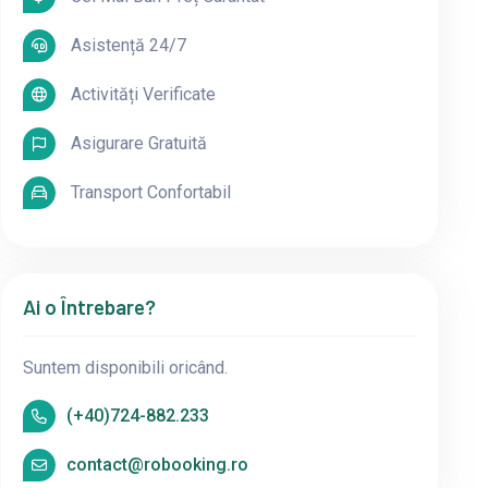
Asistență 24/7
Activități Verificate
Asigurare Gratuită
Transport Confortabil
Ai o Întrebare?
Suntem disponibili oricând.
(+40)724-882.233
contact@robooking.ro