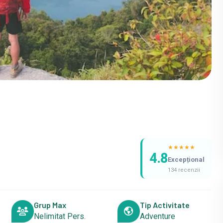
★
★
★
★
★
4.8
Excepțional
134 recenzii
Grup Max
Tip Activitate
Nelimitat Pers.
Adventure