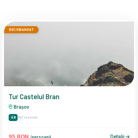
RECOMANDAT
Tur Castelul Bran
Brașov
4.8
567 recenzii
95 RON
Detalii
/persoană