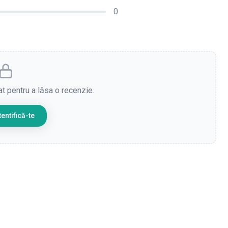
0
cat pentru a lăsa o recenzie.
entifică-te