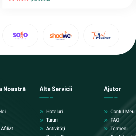
a Noastră
Alte Servicii
Ajutor
Noi
Hoteluri
Contul Meu
Tururi
FAQ
filiat
Activități
Termeni