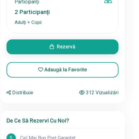
Participanți
2
Participanți
Adulți + Copii
Rezervă
Adaugă la Favorite
Distribuie
312 Vizualizări
De Ce Să Rezervi Cu Noi?
Cel Mai Bun Preț Garantat