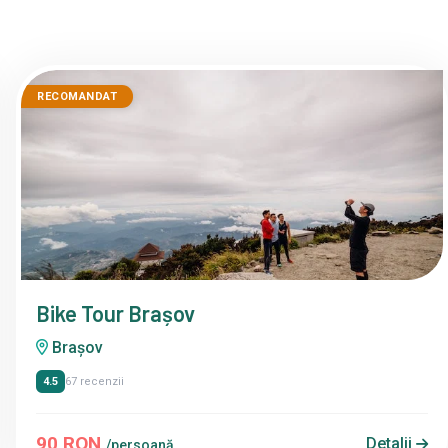
RECOMANDAT
Bike Tour Brașov
Brașov
4.5
67 recenzii
90 RON
Detalii
/persoană