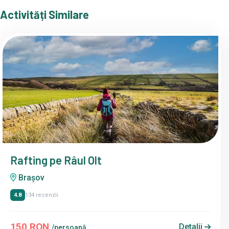
Activități Similare
Rafting pe Râul Olt
Brașov
4.8
134 recenzii
150 RON
Detalii
/persoană