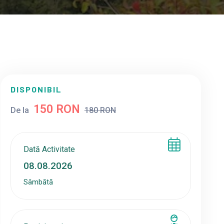
DISPONIBIL
150 RON
De la
180 RON
Dată Activitate
Sâmbătă