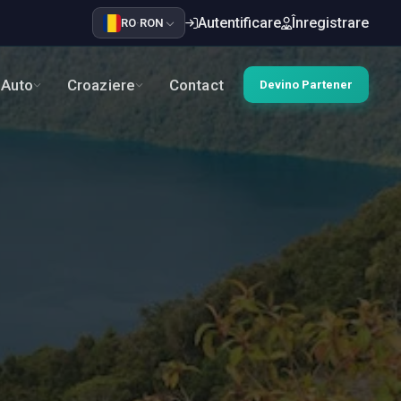
Autentificare
Înregistrare
RO
·
RON
Auto
Croaziere
Contact
Devino Partener