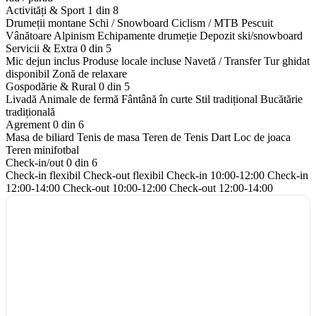
Activități & Sport
1 din 8
Drumeții montane
Schi / Snowboard
Ciclism / MTB
Pescuit
Vânătoare
Alpinism
Echipamente drumeție
Depozit ski/snowboard
Servicii & Extra
0 din 5
Mic dejun inclus
Produse locale incluse
Navetă / Transfer
Tur ghidat
disponibil
Zonă de relaxare
Gospodărie & Rural
0 din 5
Livadă
Animale de fermă
Fântână în curte
Stil tradițional
Bucătărie
tradițională
Agrement
0 din 6
Masa de biliard
Tenis de masa
Teren de Tenis
Dart
Loc de joaca
Teren minifotbal
Check-in/out
0 din 6
Check-in flexibil
Check-out flexibil
Check-in 10:00-12:00
Check-in
12:00-14:00
Check-out 10:00-12:00
Check-out 12:00-14:00