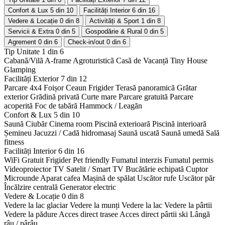
Confort & Lux
5 din 10
Facilități Interior
6 din 16
Vedere & Locație
0 din 8
Activități & Sport
1 din 8
Servicii & Extra
0 din 5
Gospodărie & Rural
0 din 5
Agrement
0 din 6
Check-in/out
0 din 6
Tip Unitate
1 din 6
Cabanã/Vilã
A-frame
Agroturisticã
Casã de Vacanță
Tiny House
Glamping
Facilități Exterior
7 din 12
Parcare 4x4
Foișor
Ceaun
Frigider
Terasă panoramică
Grătar
exterior
Grădină privată
Curte mare
Parcare gratuită
Parcare
acoperită
Foc de tabără
Hammock / Leagăn
Confort & Lux
5 din 10
Saună
Ciubăr
Cinema room
Piscină exterioară
Piscină interioară
Șemineu
Jacuzzi / Cadă hidromasaj
Saună uscată
Saună umedă
Sală
fitness
Facilități Interior
6 din 16
WiFi Gratuit
Frigider
Pet friendly
Fumatul interzis
Fumatul permis
Videoproiector
TV Satelit / Smart TV
Bucătărie echipată
Cuptor
Microunde
Aparat cafea
Mașină de spălat
Uscător rufe
Uscător păr
Încălzire centrală
Generator electric
Vedere & Locație
0 din 8
Vedere la lac glaciar
Vedere la munți
Vedere la lac
Vedere la pârtii
Vedere la pădure
Acces direct trasee
Acces direct pârtii ski
Lângă
râu / pârâu