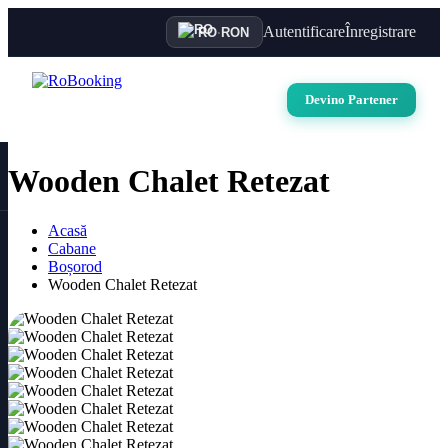
Autentificare
Înregistrare
RO
·
RON
Devino Partener
Wooden Chalet Retezat
Acasă
Cabane
Boșorod
Wooden Chalet Retezat