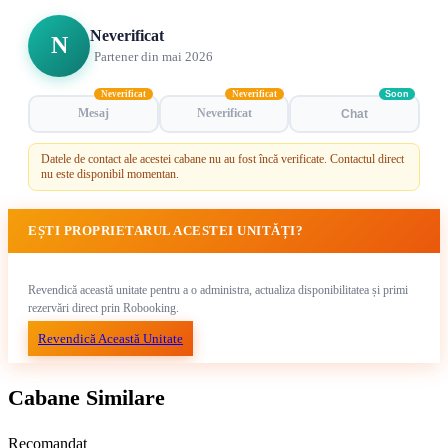
Neverificat
N
Partener din mai 2026
Neverificat
Neverificat
Soon
Mesaj
Neverificat
Chat
Datele de contact ale acestei cabane nu au fost încă verificate. Contactul direct
nu este disponibil momentan.
EȘTI PROPRIETARUL ACESTEI UNITĂȚI?
Revendică această unitate pentru a o administra, actualiza disponibilitatea și primi
rezervări direct prin Robooking.
Revendică Această Unitate
Cabane Similare
Recomandat