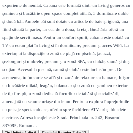
experiențe de neuitat. Cabana este formată dintr-un living generos cu
șemineu și bucătărie open-space complet utilată, 3 dormitoare duble
și două băi. Ambele băi sunt dotate cu articole de baie și igienă, una
fiind situată la parter, iar cea de-a doua, la etaj. Bucătăria oferă un
spațiu de servit masa. Pentru un confort sporit, cabana este dotată cu
TV cu ecran plat în living și în dormitoare, precum și acces WiFi. La
exterior, ai la dispoziție o zonă de plajă cu piscină, jacuzzi,
șezlonguri și umbrele, precum și o zonă SPA, cu ciubăr, saună și duș
scoțian. Accesul la piscină, saună și ciubăr este inclus în preț. De
asemenea, tot în curte se află și o zonă de relaxare cu hamace, foișor
cu bucătărie utilată, leagăn, balansoar și o zonă cu șemineu exterior
de tip fire-pit, o zonă dedicată focurilor de tabără și socializării,
amenajată cu scaune uriașe din lemn. Pentru a explora împrejurimile
cu peisaje spectaculoase, oferim spre închiriere ATV-uri și biciclete
electrice. Adresa locației este Strada Principala nr. 242, Boșorod
337095, Romania.
Tip Unitate
1 din 6
Facilități Exterior
7 din 12