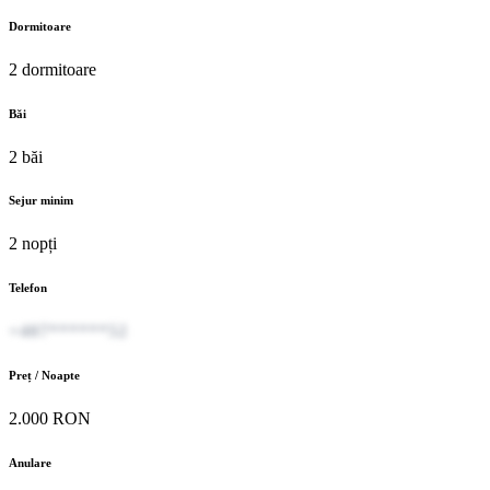
Dormitoare
2 dormitoare
Băi
2 băi
Sejur minim
2 nopți
Telefon
+407******52
Preț / Noapte
2.000 RON
Anulare