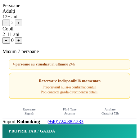
Persoane
Adulți
12+ ani
2
−
+
Copii
2–11 ani
0
−
+
Maxim 7 persoane
4 persoane au vizualizat în ultimele 24h
Rezervare indisponibilă momentan
Proprietarul nu și-a confirmat contul.
Poți contacta gazda direct pentru detalii.
Rezervare
Fără Taxe
Anulare
Sigură
Ascunse
Gratuită 72h
Suport
Robooking
—
(+40)724-882.233
PROPRIETAR / GAZDĂ