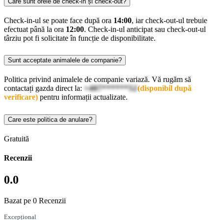
Care sunt orele de check-in și check-out?
Check-in-ul se poate face după ora
14:00
, iar check-out-ul trebuie
efectuat până la ora
12:00
. Check-in-ul anticipat sau check-out-ul
târziu pot fi solicitate în funcție de disponibilitate.
Sunt acceptate animalele de companie?
Politica privind animalele de companie variază. Vă rugăm să
contactați gazda direct la:
+407******52
(disponibil după
verificare)
pentru informații actualizate.
Care este politica de anulare?
Gratuită
Recenzii
0.0
Bazat pe 0 Recenzii
Excepțional