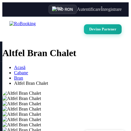
Autentificare
Înregistrare
RO
·
RON
Devino Partener
Altfel Bran Chalet
Acasă
Cabane
Bran
Altfel Bran Chalet