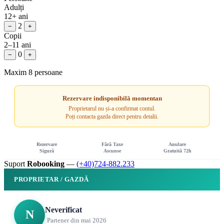
Adulți
12+ ani
2
−
+
Copii
2–11 ani
0
−
+
Maxim 8 persoane
Rezervare indisponibilă momentan
Proprietarul nu și-a confirmat contul.
Poți contacta gazda direct pentru detalii.
Rezervare
Fără Taxe
Anulare
Sigură
Ascunse
Gratuită 72h
Suport
Robooking
—
(+40)724-882.233
PROPRIETAR / GAZDĂ
Neverificat
N
Partener din mai 2026