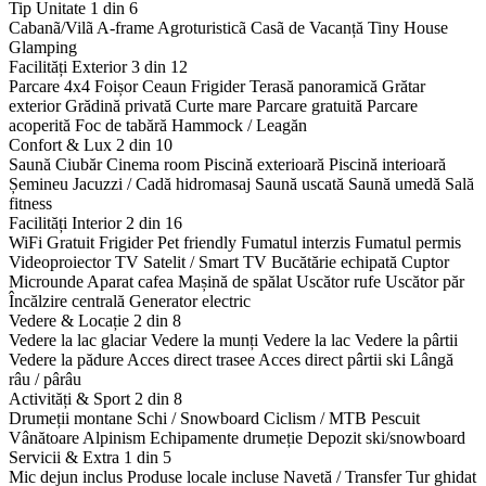
Tip Unitate
1 din 6
Cabanã/Vilã
A-frame
Agroturisticã
Casã de Vacanță
Tiny House
Glamping
Facilități Exterior
3 din 12
Parcare 4x4
Foișor
Ceaun
Frigider
Terasă panoramică
Grătar
exterior
Grădină privată
Curte mare
Parcare gratuită
Parcare
acoperită
Foc de tabără
Hammock / Leagăn
Confort & Lux
2 din 10
Saună
Ciubăr
Cinema room
Piscină exterioară
Piscină interioară
Șemineu
Jacuzzi / Cadă hidromasaj
Saună uscată
Saună umedă
Sală
fitness
Facilități Interior
2 din 16
WiFi Gratuit
Frigider
Pet friendly
Fumatul interzis
Fumatul permis
Videoproiector
TV Satelit / Smart TV
Bucătărie echipată
Cuptor
Microunde
Aparat cafea
Mașină de spălat
Uscător rufe
Uscător păr
Încălzire centrală
Generator electric
Vedere & Locație
2 din 8
Vedere la lac glaciar
Vedere la munți
Vedere la lac
Vedere la pârtii
Vedere la pădure
Acces direct trasee
Acces direct pârtii ski
Lângă
râu / pârâu
Activități & Sport
2 din 8
Drumeții montane
Schi / Snowboard
Ciclism / MTB
Pescuit
Vânătoare
Alpinism
Echipamente drumeție
Depozit ski/snowboard
Servicii & Extra
1 din 5
Mic dejun inclus
Produse locale incluse
Navetă / Transfer
Tur ghidat