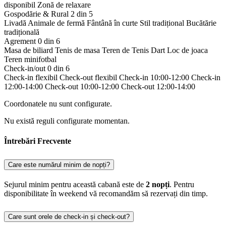
disponibil
Zonă de relaxare
Gospodărie & Rural
2 din 5
Livadă
Animale de fermă
Fântână în curte
Stil tradițional
Bucătărie
tradițională
Agrement
0 din 6
Masa de biliard
Tenis de masa
Teren de Tenis
Dart
Loc de joaca
Teren minifotbal
Check-in/out
0 din 6
Check-in flexibil
Check-out flexibil
Check-in 10:00-12:00
Check-in
12:00-14:00
Check-out 10:00-12:00
Check-out 12:00-14:00
Coordonatele nu sunt configurate.
Nu există reguli configurate momentan.
Întrebări Frecvente
Care este numărul minim de nopți?
Sejurul minim pentru această cabană este de
2 nopți
. Pentru
disponibilitate în weekend vă recomandăm să rezervați din timp.
Care sunt orele de check-in și check-out?