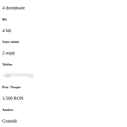
4 dormitoare
Băi
4 băi
Sejur minim
2 nopți
Telefon
+407******54
Preț / Noapte
3.500 RON
Anulare
Gratuită