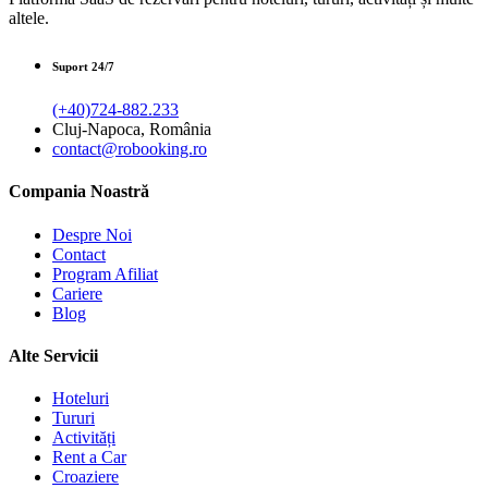
altele.
Suport 24/7
(+40)724-882.233
Cluj-Napoca, România
contact@robooking.ro
Compania Noastră
Despre Noi
Contact
Program Afiliat
Cariere
Blog
Alte Servicii
Hoteluri
Tururi
Activități
Rent a Car
Croaziere