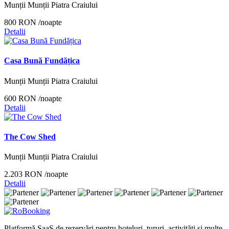
Munții Munții Piatra Craiului
800 RON
/noapte
Detalii
Casa Bună Fundățica
Munții Munții Piatra Craiului
600 RON
/noapte
Detalii
The Cow Shed
Munții Munții Piatra Craiului
2.203 RON
/noapte
Detalii
Platformă SaaS de rezervări pentru hoteluri, tururi, activități și multe