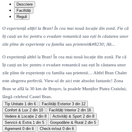
Descriere
Facilități
Reguli
O experiență altfel la Bran! În cea mai nouă locație din zonă. Fie că
îți cauți un loc pentru o evadare romantică sau ești în căutarea unor
zile pline de experiențe cu familia sau prietenii&#8230; Alt...
O experiență altfel la Bran! În cea mai nouă locație din zonă. Fie că
îți cauți un loc pentru o evadare romantică sau ești în căutarea unor
zile pline de experiențe cu familia sau prietenii… Altfel Bran Chalet
este alegerea perfectă. View-ul de aici este absolut fantastic! Zona
Bran se află la 30 km de Brașov, la poalele Munților Piatra Craiului,
lângă celebrul Castel Bran.
Tip Unitate
1 din 6
Facilități Exterior
3 din 12
Confort & Lux
2 din 10
Facilități Interior
2 din 16
Vedere & Locație
2 din 8
Activități & Sport
2 din 8
Servicii & Extra
1 din 5
Gospodărie & Rural
2 din 5
Agrement
0 din 6
Check-in/out
0 din 6