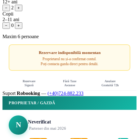
12+ ani
2
−
+
Copii
2–11 ani
0
−
+
Maxim 6 persoane
Rezervare indisponibilă momentan
Proprietarul nu și-a confirmat contul.
Poți contacta gazda direct pentru detalii.
Rezervare
Fără Taxe
Anulare
Sigură
Ascunse
Gratuită 72h
Suport
Robooking
—
(+40)724-882.233
PROPRIETAR / GAZDĂ
Neverificat
N
Partener din mai 2026