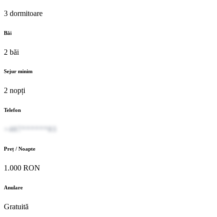
3 dormitoare
Băi
2 băi
Sejur minim
2 nopți
Telefon
+407******03
Preț / Noapte
1.000 RON
Anulare
Gratuită