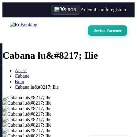
Autentificare
Înregistrare
RO
·
RON
Devino Partener
Cabana lu&#8217; Ilie
Acasă
Cabane
Bran
Cabana lu&#8217; Ilie