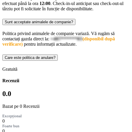
efectuat până la ora
12:00
. Check-in-ul anticipat sau check-out-ul
târziu pot fi solicitate în funcție de disponibilitate.
Sunt acceptate animalele de companie?
Politica privind animalele de companie variază. Vă rugăm să
contactați gazda direct la:
+407******03
(disponibil după
verificare)
pentru informații actualizate.
Care este politica de anulare?
Gratuită
Recenzii
0.0
Bazat pe 0 Recenzii
Excepțional
0
Foarte bun
0