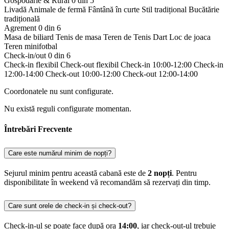
Gospodărie & Rural
0 din 5
Livadă
Animale de fermă
Fântână în curte
Stil tradițional
Bucătărie
tradițională
Agrement
0 din 6
Masa de biliard
Tenis de masa
Teren de Tenis
Dart
Loc de joaca
Teren minifotbal
Check-in/out
0 din 6
Check-in flexibil
Check-out flexibil
Check-in 10:00-12:00
Check-in
12:00-14:00
Check-out 10:00-12:00
Check-out 12:00-14:00
Coordonatele nu sunt configurate.
Nu există reguli configurate momentan.
Întrebări Frecvente
Care este numărul minim de nopți?
Sejurul minim pentru această cabană este de
2 nopți
. Pentru
disponibilitate în weekend vă recomandăm să rezervați din timp.
Care sunt orele de check-in și check-out?
Check-in-ul se poate face după ora
14:00
, iar check-out-ul trebuie