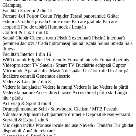
Glamping
Facilități Exterior
2 din 12
Parcare 4x4
Foișor
Ceaun
Frigider
Terasă panoramică
Grătar
exterior
Grădină privată
Curte mare
Parcare gratuită
Parcare
acoperită
Foc de tabără
Hammock / Leagăn
Confort & Lux
1 din 10
Saună
Ciubăr
Cinema room
Piscină exterioară
Piscină interioară
Șemineu
Jacuzzi / Cadă hidromasaj
Saună uscată
Saună umedă
Sală
fitness
Facilități Interior
1 din 16
WiFi Gratuit
Frigider
Pet friendly
Fumatul interzis
Fumatul permis
Videoproiector
TV Satelit / Smart TV
Bucătărie echipată
Cuptor
Microunde
Aparat cafea
Mașină de spălat
Uscător rufe
Uscător păr
Încălzire centrală
Generator electric
Vedere & Locație
2 din 8
Vedere la lac glaciar
Vedere la munți
Vedere la lac
Vedere la pârtii
Vedere la pădure
Acces direct trasee
Acces direct pârtii ski
Lângă
râu / pârâu
Activități & Sport
0 din 8
Drumeții montane
Schi / Snowboard
Ciclism / MTB
Pescuit
Vânătoare
Alpinism
Echipamente drumeție
Depozit ski/snowboard
Servicii & Extra
1 din 5
Mic dejun inclus
Produse locale incluse
Navetă / Transfer
Tur ghidat
disponibil
Zonă de relaxare