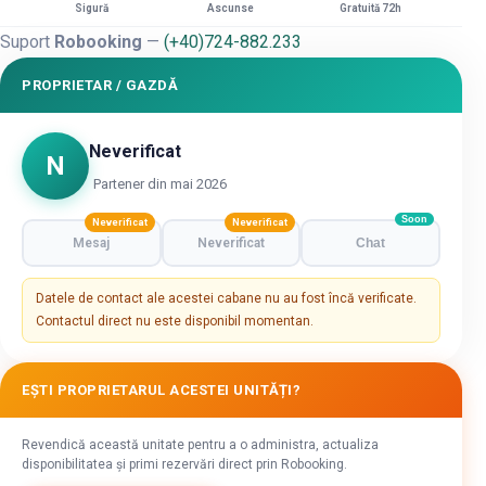
Sigură
Ascunse
Gratuită 72h
Suport
Robooking
—
(+40)724-882.233
PROPRIETAR / GAZDĂ
Neverificat
N
Partener din mai 2026
Soon
Neverificat
Neverificat
Mesaj
Neverificat
Chat
Datele de contact ale acestei cabane nu au fost încă verificate.
Contactul direct nu este disponibil momentan.
EȘTI PROPRIETARUL ACESTEI UNITĂȚI?
Revendică această unitate pentru a o administra, actualiza
disponibilitatea și primi rezervări direct prin Robooking.