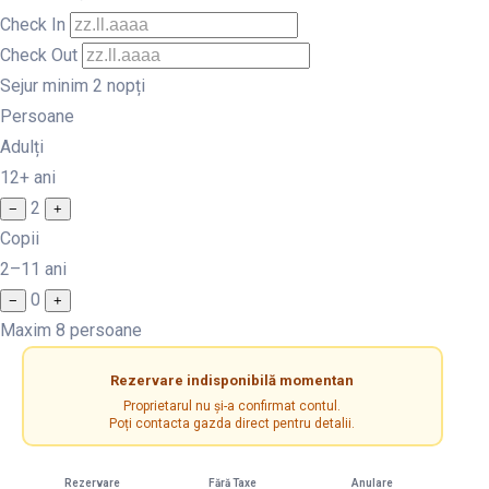
Check In
Check Out
Sejur minim 2 nopți
Persoane
Adulți
12+ ani
2
−
+
Copii
2–11 ani
0
−
+
Maxim 8 persoane
Rezervare indisponibilă momentan
Proprietarul nu și-a confirmat contul.
Poți contacta gazda direct pentru detalii.
Rezervare
Fără Taxe
Anulare