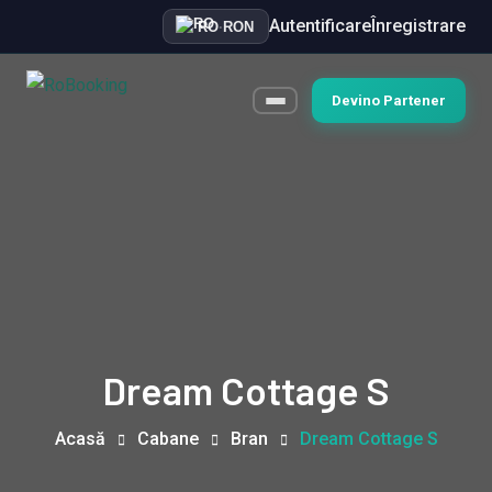
Autentificare
Înregistrare
RO
·
RON
Devino Partener
Dream Cottage S
Acasă
Cabane
Bran
Dream Cottage S