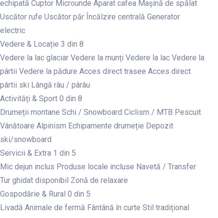
echipată
Cuptor
Microunde
Aparat cafea
Mașină de spălat
Uscător rufe
Uscător păr
Încălzire centrală
Generator
electric
Vedere & Locație
3 din 8
Vedere la lac glaciar
Vedere la munți
Vedere la lac
Vedere la
pârtii
Vedere la pădure
Acces direct trasee
Acces direct
pârtii ski
Lângă râu / pârâu
Activități & Sport
0 din 8
Drumeții montane
Schi / Snowboard
Ciclism / MTB
Pescuit
Vânătoare
Alpinism
Echipamente drumeție
Depozit
ski/snowboard
Servicii & Extra
1 din 5
Mic dejun inclus
Produse locale incluse
Navetă / Transfer
Tur ghidat disponibil
Zonă de relaxare
Gospodărie & Rural
0 din 5
Livadă
Animale de fermă
Fântână în curte
Stil tradițional