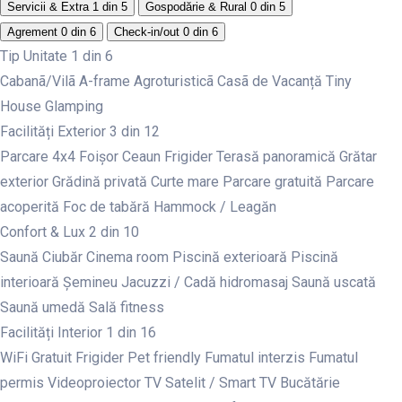
Servicii & Extra
1 din 5
Gospodărie & Rural
0 din 5
Agrement
0 din 6
Check-in/out
0 din 6
Tip Unitate
1 din 6
Cabanã/Vilã
A-frame
Agroturisticã
Casã de Vacanță
Tiny
House
Glamping
Facilități Exterior
3 din 12
Parcare 4x4
Foișor
Ceaun
Frigider
Terasă panoramică
Grătar
exterior
Grădină privată
Curte mare
Parcare gratuită
Parcare
acoperită
Foc de tabără
Hammock / Leagăn
Confort & Lux
2 din 10
Saună
Ciubăr
Cinema room
Piscină exterioară
Piscină
interioară
Șemineu
Jacuzzi / Cadă hidromasaj
Saună uscată
Saună umedă
Sală fitness
Facilități Interior
1 din 16
WiFi Gratuit
Frigider
Pet friendly
Fumatul interzis
Fumatul
permis
Videoproiector
TV Satelit / Smart TV
Bucătărie