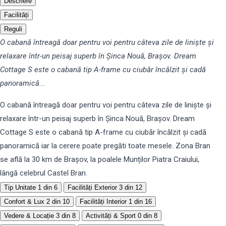
Descriere
Facilități
Reguli
O cabană întreagă doar pentru voi pentru câteva zile de liniște și
relaxare într-un peisaj superb în Șinca Nouă, Brașov. Dream
Cottage S este o cabană tip A-frame cu ciubăr încălzit și cadă
panoramică...
O cabană întreagă doar pentru voi pentru câteva zile de liniște și
relaxare într-un peisaj superb în Șinca Nouă, Brașov. Dream
Cottage S este o cabană tip A-frame cu ciubăr încălzit și cadă
panoramică iar la cerere poate pregăti toate mesele. Zona Bran
se află la 30 km de Brașov, la poalele Munților Piatra Craiului,
lângă celebrul Castel Bran.
Tip Unitate
1 din 6
Facilități Exterior
3 din 12
Confort & Lux
2 din 10
Facilități Interior
1 din 16
Vedere & Locație
3 din 8
Activități & Sport
0 din 8