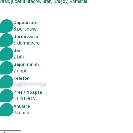
Bran, județul Brașov, Bran, Brașov, România
Capacitate
8 persoane
Dormitoare
3 dormitoare
Băi
2 băi
Sejur minim
2 nopți
Telefon
+407******34
Preț / Noapte
1.000 RON
Anulare
Gratuită