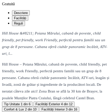
Gratuită
Descriere
Facilități
Reguli
Hill House &#8211; Poiana Mărului, cabană de poveste, child
friendly, pet friendly, work Friendly, perfectă pentru familii sau un
grup de 8 persoane. Cabana oferă ciubăr panoramic încălzit, ATV-
uri, l...
Hill House – Poiana Mărului, cabană de poveste, child friendly, pet
friendly, work Friendly, perfectă pentru familii sau un grup de 8
persoane. Cabana oferă ciubăr panoramic încălzit, ATV-uri, leagăn și
livadă, zonă de grătar și ingrediente de la producători locali. De
neratat câteva zile aici! Zona Bran se află la 30 km de Brașov, la
poalele Munților Piatra Craiului, lângă celebrul Castel Bran.
Tip Unitate
1 din 6
Facilități Exterior
4 din 12
Confort & Lux
2 din 10
Facilități Interior
3 din 16