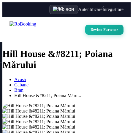
Autentificare
Înregistrare
RO
·
RON
Devino Partener
Hill House &#8211; Poiana
Mărului
Acasă
Cabane
Bran
Hill House &#8211; Poiana Măru...