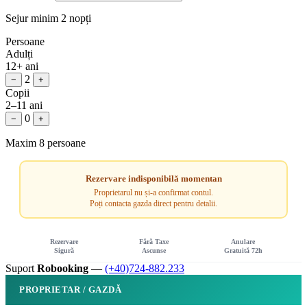
Sejur minim 2 nopți
Persoane
Adulți
12+ ani
2
−
+
Copii
2–11 ani
0
−
+
Maxim 8 persoane
Rezervare indisponibilă momentan
Proprietarul nu și-a confirmat contul.
Poți contacta gazda direct pentru detalii.
Rezervare
Fără Taxe
Anulare
Sigură
Ascunse
Gratuită 72h
Suport
Robooking
—
(+40)724-882.233
PROPRIETAR / GAZDĂ