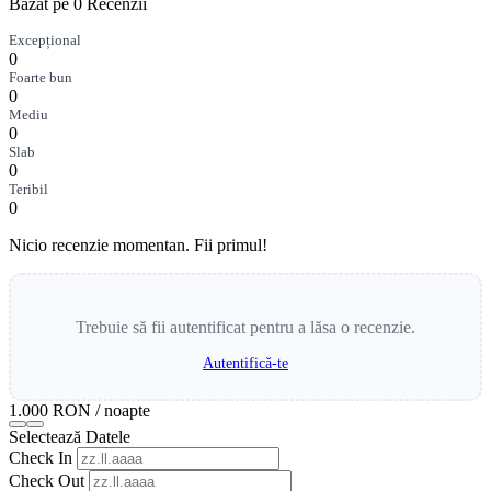
Bazat pe 0 Recenzii
Excepțional
0
Foarte bun
0
Mediu
0
Slab
0
Teribil
0
Nicio recenzie momentan. Fii primul!
Trebuie să fii autentificat pentru a lăsa o recenzie.
Autentifică-te
1.000 RON
/ noapte
Selectează Datele
Check In
Check Out