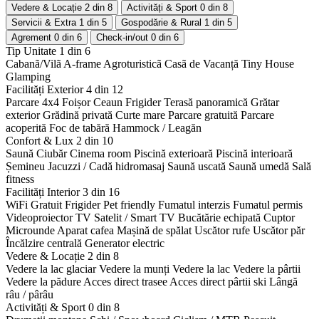
Vedere & Locație
2 din 8
Activități & Sport
0 din 8
Servicii & Extra
1 din 5
Gospodărie & Rural
1 din 5
Agrement
0 din 6
Check-in/out
0 din 6
Tip Unitate
1 din 6
Cabanã/Vilã
A-frame
Agroturisticã
Casã de Vacanță
Tiny House
Glamping
Facilități Exterior
4 din 12
Parcare 4x4
Foișor
Ceaun
Frigider
Terasă panoramică
Grătar
exterior
Grădină privată
Curte mare
Parcare gratuită
Parcare
acoperită
Foc de tabără
Hammock / Leagăn
Confort & Lux
2 din 10
Saună
Ciubăr
Cinema room
Piscină exterioară
Piscină interioară
Șemineu
Jacuzzi / Cadă hidromasaj
Saună uscată
Saună umedă
Sală
fitness
Facilități Interior
3 din 16
WiFi Gratuit
Frigider
Pet friendly
Fumatul interzis
Fumatul permis
Videoproiector
TV Satelit / Smart TV
Bucătărie echipată
Cuptor
Microunde
Aparat cafea
Mașină de spălat
Uscător rufe
Uscător păr
Încălzire centrală
Generator electric
Vedere & Locație
2 din 8
Vedere la lac glaciar
Vedere la munți
Vedere la lac
Vedere la pârtii
Vedere la pădure
Acces direct trasee
Acces direct pârtii ski
Lângă
râu / pârâu
Activități & Sport
0 din 8