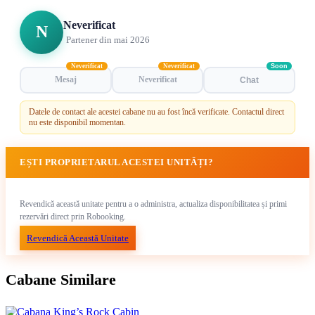
Neverificat
N
Partener din mai 2026
Neverificat
Neverificat
Soon
Mesaj
Neverificat
Chat
Datele de contact ale acestei cabane nu au fost încă verificate. Contactul direct
nu este disponibil momentan.
EȘTI PROPRIETARUL ACESTEI UNITĂȚI?
Revendică această unitate pentru a o administra, actualiza disponibilitatea și primi
rezervări direct prin Robooking.
Revendică Această Unitate
Cabane Similare