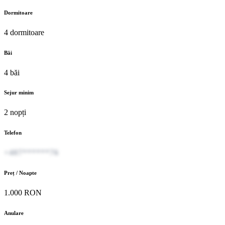
Dormitoare
4 dormitoare
Băi
4 băi
Sejur minim
2 nopți
Telefon
+407******76
Preț / Noapte
1.000 RON
Anulare