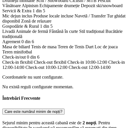
Drumeții montane
Schi / Snowboard
Ciclism / MTB
Pescuit
Vânătoare
Alpinism
Echipamente drumeție
Depozit ski/snowboard
Servicii & Extra
1 din 5
Mic dejun inclus
Produse locale incluse
Navetă / Transfer
Tur ghidat
disponibil
Zonă de relaxare
Gospodărie & Rural
1 din 5
Livadă
Animale de fermă
Fântână în curte
Stil tradițional
Bucătărie
tradițională
Agrement
0 din 6
Masa de biliard
Tenis de masa
Teren de Tenis
Dart
Loc de joaca
Teren minifotbal
Check-in/out
0 din 6
Check-in flexibil
Check-out flexibil
Check-in 10:00-12:00
Check-in
12:00-14:00
Check-out 10:00-12:00
Check-out 12:00-14:00
Coordonatele nu sunt configurate.
Nu există reguli configurate momentan.
Întrebări Frecvente
Care este numărul minim de nopți?
Sejurul minim pentru această cabană este de
2 nopți
. Pentru
disponibilitate în weekend vă recomandăm să rezervați din timp.