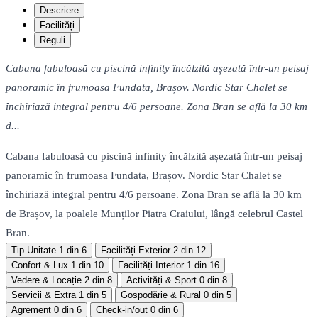
Descriere
Facilități
Reguli
Cabana fabuloasă cu piscină infinity încălzită așezată într-un peisaj
panoramic în frumoasa Fundata, Brașov. Nordic Star Chalet se
închiriază integral pentru 4/6 persoane. Zona Bran se află la 30 km
d...
Cabana fabuloasă cu piscină infinity încălzită așezată într-un peisaj
panoramic în frumoasa Fundata, Brașov. Nordic Star Chalet se
închiriază integral pentru 4/6 persoane. Zona Bran se află la 30 km
de Brașov, la poalele Munților Piatra Craiului, lângă celebrul Castel
Bran.
Tip Unitate
1 din 6
Facilități Exterior
2 din 12
Confort & Lux
1 din 10
Facilități Interior
1 din 16
Vedere & Locație
2 din 8
Activități & Sport
0 din 8
Servicii & Extra
1 din 5
Gospodărie & Rural
0 din 5
Agrement
0 din 6
Check-in/out
0 din 6