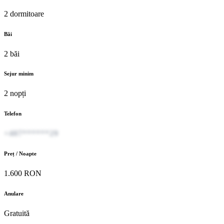
2 dormitoare
Băi
2 băi
Sejur minim
2 nopți
Telefon
+407******29
Preț / Noapte
1.600 RON
Anulare
Gratuită