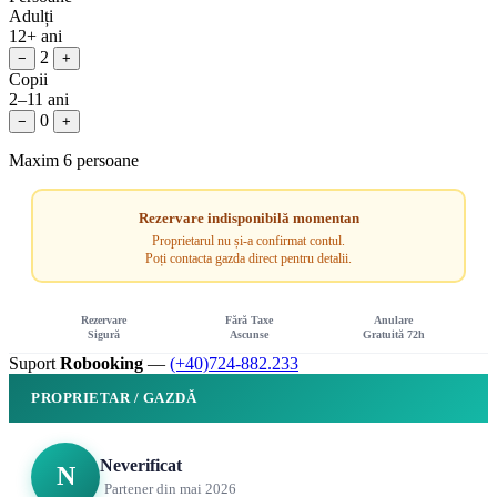
Adulți
12+ ani
2
−
+
Copii
2–11 ani
0
−
+
Maxim 6 persoane
Rezervare indisponibilă momentan
Proprietarul nu și-a confirmat contul.
Poți contacta gazda direct pentru detalii.
Rezervare
Fără Taxe
Anulare
Sigură
Ascunse
Gratuită 72h
Suport
Robooking
—
(+40)724-882.233
PROPRIETAR / GAZDĂ
Neverificat
N
Partener din mai 2026