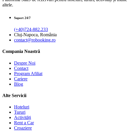
altele.
Suport 24/7
(+40)724-882.233
Cluj-Napoca, România
contact@robooking.ro
Compania Noastră
Despre Noi
Contact
Program Afiliat
Cariere
Blog
Alte Servicii
Hoteluri
Tururi
Activități
Rent a Car
Croaziere