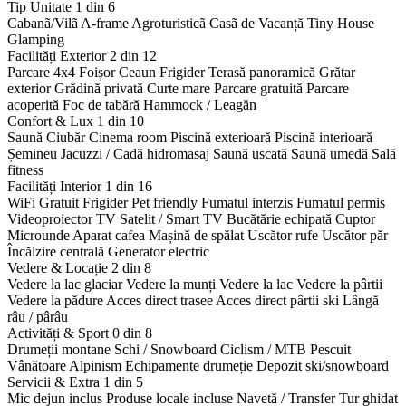
Tip Unitate
1 din 6
Cabanã/Vilã
A-frame
Agroturisticã
Casã de Vacanță
Tiny House
Glamping
Facilități Exterior
2 din 12
Parcare 4x4
Foișor
Ceaun
Frigider
Terasă panoramică
Grătar
exterior
Grădină privată
Curte mare
Parcare gratuită
Parcare
acoperită
Foc de tabără
Hammock / Leagăn
Confort & Lux
1 din 10
Saună
Ciubăr
Cinema room
Piscină exterioară
Piscină interioară
Șemineu
Jacuzzi / Cadă hidromasaj
Saună uscată
Saună umedă
Sală
fitness
Facilități Interior
1 din 16
WiFi Gratuit
Frigider
Pet friendly
Fumatul interzis
Fumatul permis
Videoproiector
TV Satelit / Smart TV
Bucătărie echipată
Cuptor
Microunde
Aparat cafea
Mașină de spălat
Uscător rufe
Uscător păr
Încălzire centrală
Generator electric
Vedere & Locație
2 din 8
Vedere la lac glaciar
Vedere la munți
Vedere la lac
Vedere la pârtii
Vedere la pădure
Acces direct trasee
Acces direct pârtii ski
Lângă
râu / pârâu
Activități & Sport
0 din 8
Drumeții montane
Schi / Snowboard
Ciclism / MTB
Pescuit
Vânătoare
Alpinism
Echipamente drumeție
Depozit ski/snowboard
Servicii & Extra
1 din 5
Mic dejun inclus
Produse locale incluse
Navetă / Transfer
Tur ghidat