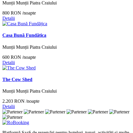
Munții Munții Piatra Craiului
800 RON
/noapte
Detalii
Casa Bună Fundățica
Munții Munții Piatra Craiului
600 RON
/noapte
Detalii
The Cow Shed
Munții Munții Piatra Craiului
2.203 RON
/noapte
Detalii
Platformă SaaS de rezervări pentru hoteluri, tururi, activități și multe