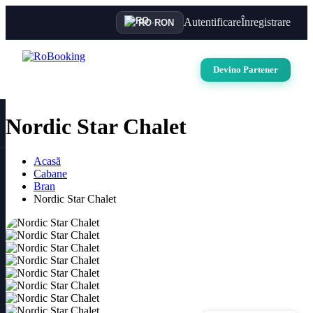
Autentificare
Înregistrare
RO
·
RON
Devino Partener
Nordic Star Chalet
Acasă
Cabane
Bran
Nordic Star Chalet