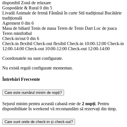
disponibil
Zonă de relaxare
Gospodărie & Rural
0 din 5
Livadă
Animale de fermă
Fântână în curte
Stil tradițional
Bucătărie
tradițională
Agrement
0 din 6
Masa de biliard
Tenis de masa
Teren de Tenis
Dart
Loc de joaca
Teren minifotbal
Check-in/out
0 din 6
Check-in flexibil
Check-out flexibil
Check-in 10:00-12:00
Check-in
12:00-14:00
Check-out 10:00-12:00
Check-out 12:00-14:00
Coordonatele nu sunt configurate.
Nu există reguli configurate momentan.
Întrebări Frecvente
Care este numărul minim de nopți?
Sejurul minim pentru această cabană este de
2 nopți
. Pentru
disponibilitate în weekend vă recomandăm să rezervați din timp.
Care sunt orele de check-in și check-out?