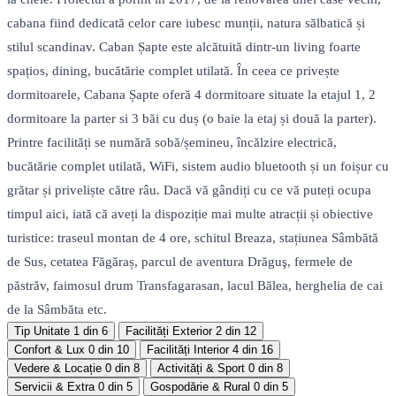
cabana fiind dedicată celor care iubesc munții, natura sălbatică și
stilul scandinav. Caban Șapte este alcătuită dintr-un living foarte
spațios, dining, bucătărie complet utilată. În ceea ce privește
dormitoarele, Cabana Șapte oferă 4 dormitoare situate la etajul 1, 2
dormitoare la parter si 3 băi cu duș (o baie la etaj și două la parter).
Printre facilități se numără sobă/șemineu, încălzire electrică,
bucătărie complet utilată, WiFi, sistem audio bluetooth și un foișur cu
grătar și priveliște către râu. Dacă vă gândiți cu ce vă puteți ocupa
timpul aici, iată că aveți la dispoziție mai multe atracții și obiective
turistice: traseul montan de 4 ore, schitul Breaza, stațiunea Sâmbătă
de Sus, cetatea Făgăraș, parcul de aventura Drăguş, fermele de
păstrăv, faimosul drum Transfagarasan, lacul Bălea, herghelia de cai
de la Sâmbăta etc.
Tip Unitate
1 din 6
Facilități Exterior
2 din 12
Confort & Lux
0 din 10
Facilități Interior
4 din 16
Vedere & Locație
0 din 8
Activități & Sport
0 din 8
Servicii & Extra
0 din 5
Gospodărie & Rural
0 din 5