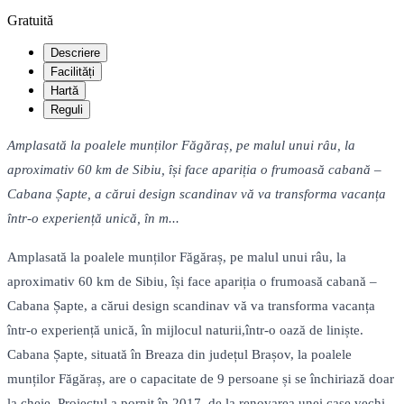
Gratuită
Descriere
Facilități
Hartă
Reguli
Amplasată la poalele munților Făgăraș, pe malul unui râu, la
aproximativ 60 km de Sibiu, își face apariția o frumoasă cabană –
Cabana Șapte, a cărui design scandinav vă va transforma vacanța
într-o experiență unică, în m...
Amplasată la poalele munților Făgăraș, pe malul unui râu, la
aproximativ 60 km de Sibiu, își face apariția o frumoasă cabană –
Cabana Șapte, a cărui design scandinav vă va transforma vacanța
într-o experiență unică, în mijlocul naturii,într-o oază de liniște.
Cabana Șapte, situată în Breaza din județul Brașov, la poalele
munților Făgăraș, are o capacitate de 9 persoane și se închiriază doar
la cheie. Proiectul a pornit în 2017, de la renovarea unei case vechi,