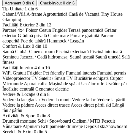
Agrement
0 din 6
Check-in/out
0 din 6
Tip Unitate
1 din 6
Cabanã/Vilã
A-frame
Agroturisticã
Casã de Vacanță
Tiny House
Glamping
Facilități Exterior
2 din 12
Parcare 4x4
Foișor
Ceaun
Frigider
Terasă panoramică
Grătar
exterior
Grădină privată
Curte mare
Parcare gratuită
Parcare
acoperită
Foc de tabără
Hammock / Leagăn
Confort & Lux
0 din 10
Saună
Ciubăr
Cinema room
Piscină exterioară
Piscină interioară
Șemineu
Jacuzzi / Cadă hidromasaj
Saună uscată
Saună umedă
Sală
fitness
Facilități Interior
4 din 16
WiFi Gratuit
Frigider
Pet friendly
Fumatul interzis
Fumatul permis
Videoproiector
TV Satelit / Smart TV
Bucătărie echipată
Cuptor
Microunde
Aparat cafea
Mașină de spălat
Uscător rufe
Uscător păr
Încălzire centrală
Generator electric
Vedere & Locație
0 din 8
Vedere la lac glaciar
Vedere la munți
Vedere la lac
Vedere la pârtii
Vedere la pădure
Acces direct trasee
Acces direct pârtii ski
Lângă
râu / pârâu
Activități & Sport
0 din 8
Drumeții montane
Schi / Snowboard
Ciclism / MTB
Pescuit
Vânătoare
Alpinism
Echipamente drumeție
Depozit ski/snowboard
Servicii & Extra
0 din 5