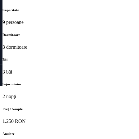
Capacitate
9 persoane
Dormitoare
3 dormitoare
Băi
3 băi
Sejur minim
2 nopți
Preț / Noapte
1.250 RON
Anulare