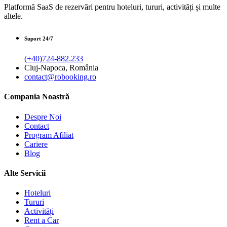
Platformă SaaS de rezervări pentru hoteluri, tururi, activități și multe
altele.
Suport 24/7
(+40)724-882.233
Cluj-Napoca, România
contact@robooking.ro
Compania Noastră
Despre Noi
Contact
Program Afiliat
Cariere
Blog
Alte Servicii
Hoteluri
Tururi
Activități
Rent a Car