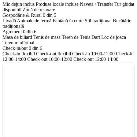
Mic dejun inclus
Produse locale incluse
Navetă / Transfer
Tur ghidat
disponibil
Zonă de relaxare
Gospodărie & Rural
0 din 5
Livadă
Animale de fermă
Fântână în curte
Stil tradițional
Bucătărie
tradițională
Agrement
0 din 6
Masa de biliard
Tenis de masa
Teren de Tenis
Dart
Loc de joaca
Teren minifotbal
Check-in/out
0 din 6
Check-in flexibil
Check-out flexibil
Check-in 10:00-12:00
Check-in
12:00-14:00
Check-out 10:00-12:00
Check-out 12:00-14:00