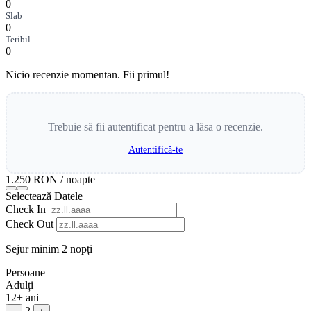
0
Slab
0
Teribil
0
Nicio recenzie momentan. Fii primul!
Trebuie să fii autentificat pentru a lăsa o recenzie.
Autentifică-te
1.250 RON
/ noapte
Selectează Datele
Check In
Check Out
Sejur minim 2 nopți
Persoane
Adulți
12+ ani
2