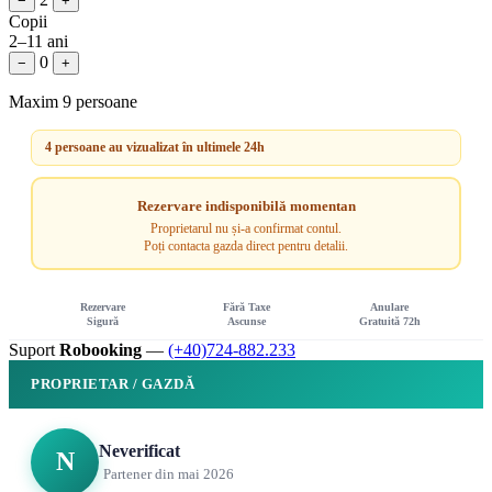
−
+
Copii
2–11 ani
0
−
+
Maxim 9 persoane
4 persoane au vizualizat în ultimele 24h
Rezervare indisponibilă momentan
Proprietarul nu și-a confirmat contul.
Poți contacta gazda direct pentru detalii.
Rezervare
Fără Taxe
Anulare
Sigură
Ascunse
Gratuită 72h
Suport
Robooking
—
(+40)724-882.233
PROPRIETAR / GAZDĂ
Neverificat
N
Partener din mai 2026