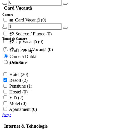
Card Vacanță
Camere
🎫 Card Vacanță
(0)
🎟 Tichete de Vacanță
(0)
💳 Sodexo / Pluxee
(0)
Tipuri de Camere
💳 Up Vacanță
(0)
💳 Edenred Vacanță
(0)
Cameră Single
Cameră Dublă
Deluxe
Tip Unitate
Hotel
(20)
Resort
(2)
Pensiune
(1)
Hostel
(0)
Vilă
(2)
Motel
(0)
Apartament
(0)
Șterge
Internet & Tehnologie