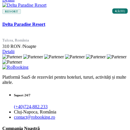
4.5
(88)
RESORT
Delta Paradise Resort
Tulcea, România
310 RON
/Noapte
Detalii
Platformă SaaS de rezervări pentru hoteluri, tururi, activități și multe
altele.
Suport 24/7
(+40)724-882.233
Cluj-Napoca, România
contact@robooking.ro
Compania Noastră