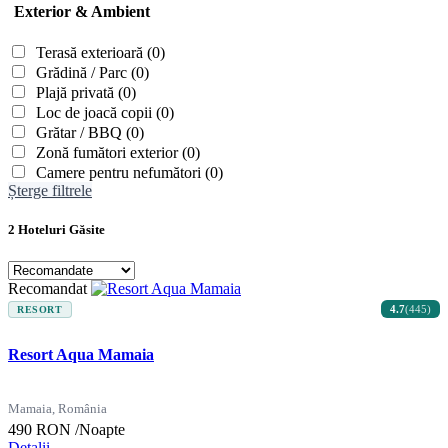
Exterior & Ambient
Terasă exterioară
(0)
Grădină / Parc
(0)
Plajă privată
(0)
Loc de joacă copii
(0)
Grătar / BBQ
(0)
Zonă fumători exterior
(0)
Camere pentru nefumători
(0)
Șterge filtrele
2 Hoteluri Găsite
Recomandat
4.7
(445)
RESORT
Resort Aqua Mamaia
Mamaia, România
490 RON
/Noapte
Detalii