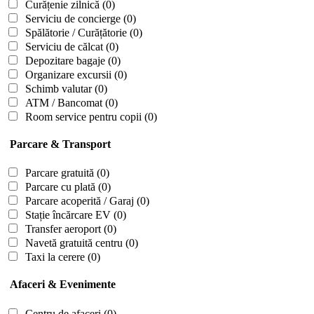
Curățenie zilnică
(0)
Serviciu de concierge
(0)
Spălătorie / Curățătorie
(0)
Serviciu de călcat
(0)
Depozitare bagaje
(0)
Organizare excursii
(0)
Schimb valutar
(0)
ATM / Bancomat
(0)
Room service pentru copii
(0)
Parcare & Transport
Parcare gratuită
(0)
Parcare cu plată
(0)
Parcare acoperită / Garaj
(0)
Stație încărcare EV
(0)
Transfer aeroport
(0)
Navetă gratuită centru
(0)
Taxi la cerere
(0)
Afaceri & Evenimente
Centru de afaceri
(0)