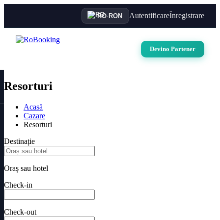
Autentificare
Înregistrare
RO
·
RON
Devino Partener
Resorturi
Acasă
Cazare
Resorturi
Destinație
Oraș sau hotel
Check-in
Check-out