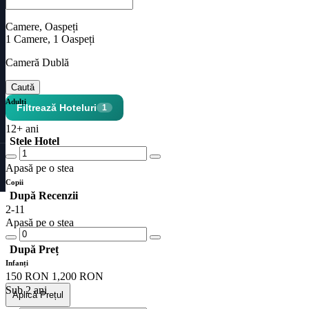
Camere, Oaspeți
1
Camere,
1
Oaspeți
Cameră Dublă
Caută
Adulți
Filtrează Hoteluri
1
12+ ani
Stele Hotel
Apasă pe o stea
Copii
După Recenzii
2-11
Apasă pe o stea
După Preț
Infanți
150
RON
1,200
RON
Sub 2 ani
Aplică Prețul