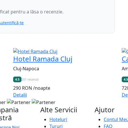
ificat pentru a lăsa o recenzie.
utentifică-te
Hotel Ramada Cluj
C
Cluj-Napoca
Am
4.5
201 recenzii
4.5
290 RON
/noapte
72
Detalii
Det
pania
Alte Servicii
Ajutor
stră
Hoteluri
Contul Me
Tururi
FAQ
spre Noi