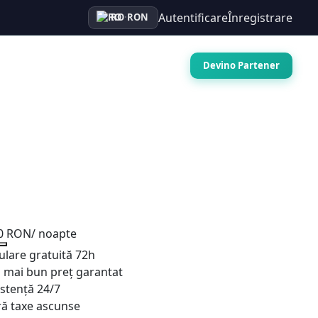
Autentificare
Înregistrare
RO
·
RON
Auto
Croaziere
Contact
Devino Partener
0 RON
/ noapte
ulare gratuită 72h
l mai bun preț garantat
istență 24/7
ră taxe ascunse