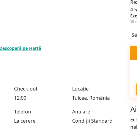
Re
4.5
Exc
88 r
Se
Descoperă pe Hartă
Check-out
Locație
12:00
Tulcea, România
A
Telefon
Anulare
Ec
La cerere
Condiții Standard
ne