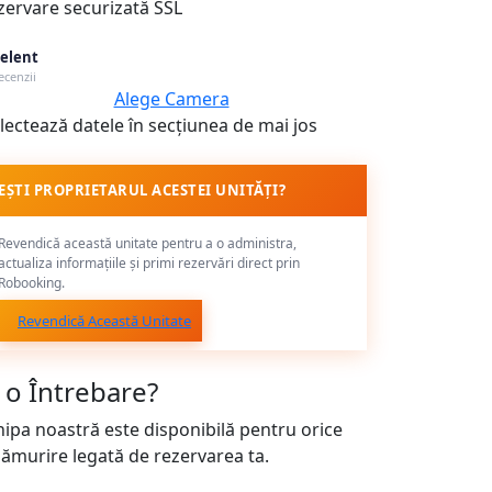
zervare securizată SSL
elent
ecenzii
Alege Camera
lectează datele în secțiunea de mai jos
EȘTI PROPRIETARUL ACESTEI UNITĂȚI?
Revendică această unitate pentru a o administra,
actualiza informațiile și primi rezervări direct prin
Robooking.
Revendică Această Unitate
i o Întrebare?
hipa noastră este disponibilă pentru orice
lămurire legată de rezervarea ta.