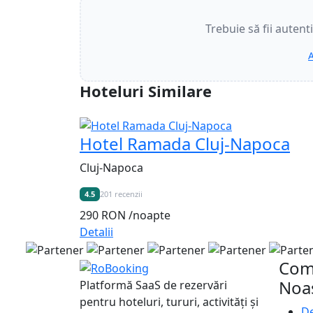
Trebuie să fii autent
A
Hoteluri Similare
Hotel Ramada Cluj-Napoca
Cluj-Napoca
4.5
201 recenzii
290 RON
/noapte
Detalii
Com
Noa
Platformă SaaS de rezervări
pentru hoteluri, tururi, activități și
De