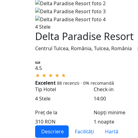
4 Stele
Delta Paradise Resort
Centrul Tulcea, România, Tulcea, România
4.5
★
★
★
★
★
Excelent
88 recenzii · 0% recomandă
Tip Hotel
Check-in
4 Stele
14:00
Preț de la
Nopți minime
310 RON
1 noapte
Descriere
Facilități
Hartă