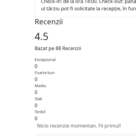
Check-in: de la ora 14:00. Check-out: până
ul târziu pot fi solicitate la recepție, în fu
Recenzii
4.5
Bazat pe 88 Recenzii
Excepțional
0
Foarte bun
0
Mediu
0
Slab
0
Teribil
0
Nicio recenzie momentan. Fii primul!