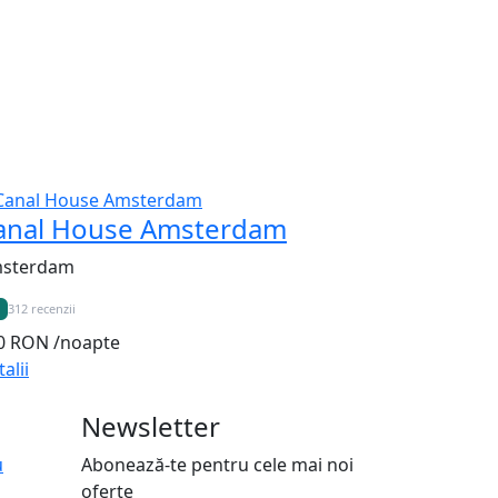
anal House Amsterdam
sterdam
312 recenzii
0 RON
/noapte
alii
Newsletter
u
Abonează-te pentru cele mai noi
oferte