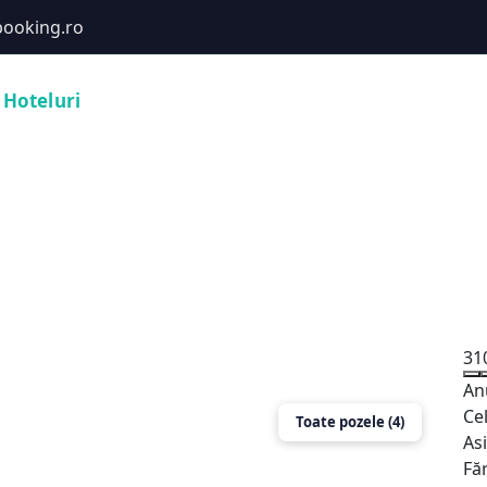
ooking.ro
Hoteluri
Cabane
Tururi
Activități
Zboruri
31
An
Ce
Toate pozele (4)
As
Fă