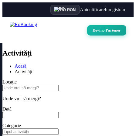
Autentificare
Înregistrare
RO
·
RON
Devino Partener
Activități
Acasă
Activități
Locație
Unde vrei să mergi?
Dată
Categorie