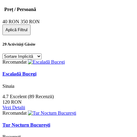
Preț / Persoană
40
RON
350
RON
Aplică Filtrul
29 Activități Găsite
Recomandat
Escaladă Bucegi
Sinaia
4.7
Excelent
(89 Recenzii)
120 RON
Vezi Detalii
Recomandat
Tur Nocturn București
București