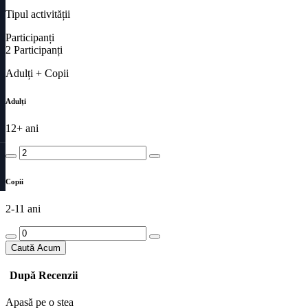
Tipul activității
Participanți
2
Participanți
Adulți + Copii
Adulți
12+ ani
Copii
2-11 ani
Caută Acum
După Recenzii
Apasă pe o stea