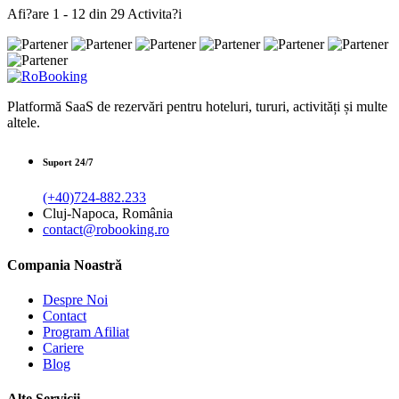
Afi?are 1 - 12 din 29 Activita?i
Platformă SaaS de rezervări pentru hoteluri, tururi, activități și multe
altele.
Suport 24/7
(+40)724-882.233
Cluj-Napoca, România
contact@robooking.ro
Compania Noastră
Despre Noi
Contact
Program Afiliat
Cariere
Blog
Alte Servicii