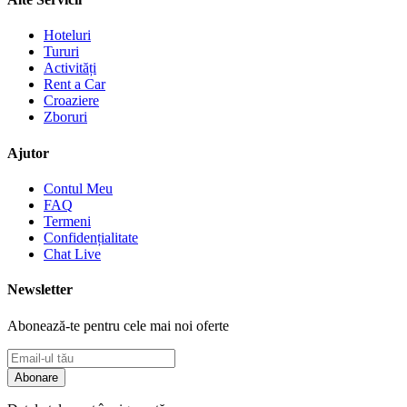
Hoteluri
Tururi
Activități
Rent a Car
Croaziere
Zboruri
Ajutor
Contul Meu
FAQ
Termeni
Confidențialitate
Chat Live
Newsletter
Abonează-te pentru cele mai noi oferte
Abonare